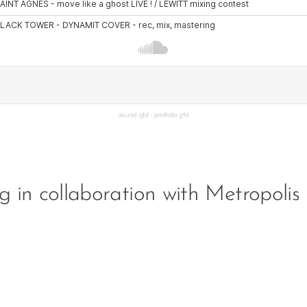
sound.gfd
·
portfolio gfd
ng in collaboration with Metropol