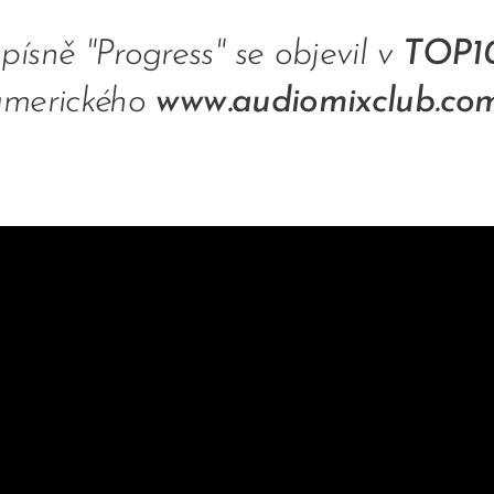
písně "Progress" se objevil v
TOP1
 amerického
www.audiomixclub.co